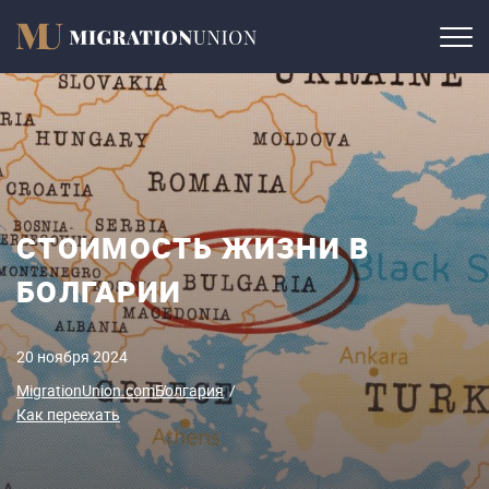
СТОИМОСТЬ ЖИЗНИ В
БОЛГАРИИ
20 ноября 2024
MigrationUnion.com
Болгария
Как переехать