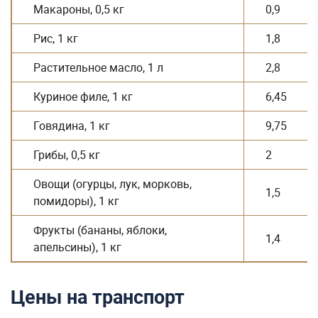
Говядина, 1 кг
9,75
Грибы, 0,5 кг
2
Овощи (огурцы, лук, морковь,
1,5
помидоры), 1 кг
Фрукты (бананы, яблоки,
1,4
апельсины), 1 кг
Цены на транспорт
В Болгарии население имеет возможность
пользоваться наземным, морским, речным и
воздушным транспортом по относительно доступной
цене в сравнении с некоторыми другими странами
Европейского союза. Например, во Франции за проезд