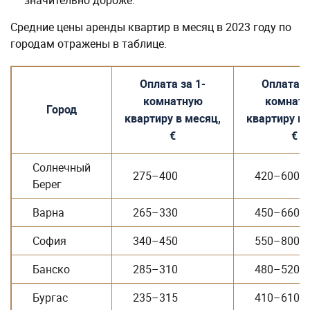
значительно дороже.
Средние цены аренды квартир в месяц в 2023 году по
городам отражены в таблице.
Оплата за 1-
Оплата з
комнатную
комнат
Город
квартиру в месяц,
квартиру в 
€
€
Солнечный
275–400
420–600
Берег
Варна
265–330
450–660
София
340–450
550–800
Банско
285–310
480–520
Бургас
235–315
410–610