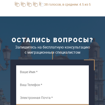
Можно подготовиться заранее и изучить
38
голосов
, в среднем:
4.5
из 5
государственный язык на базовом уровне,
чтобы суметь ответить на поставленные
вопросы, или прийти на собеседование в
сопровождении переводчика, что разрешено в
рамках процедуры упрощенного получения
гражданства.
ОСТАЛИСЬ ВОПРОСЫ?
Запишитесь на бесплатную консультацию
c миграционным специалистом