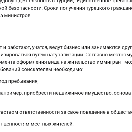
довую деятельность в Турции). Единственное требова
ой безопасности. Сроки получения турецкого граждан
а министров.
и работают, учатся, ведут бизнес или занимаются дру
лизироваться путем натурализации. Согласно местном
 момента оформления вида на жительство иммигрант м
ебований соискателям необходимо:
риод пребывания;
(например, приобрести недвижимое имущество, основа
ством ответственности за свое поведение в обществ
ат ценностям местных жителей;