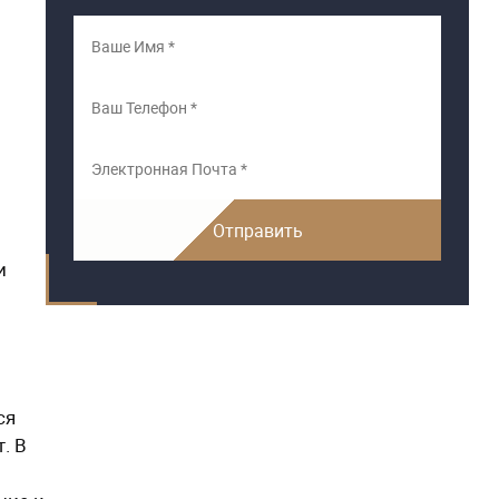
и
ся
. В