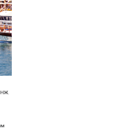
ВНЖ.
им