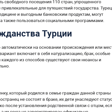
ть свободного посещения 110 стран, упрощенного
 привлекательные для путешествий государства. Туре
медицине и выгодным банковским продуктам, могут
, а также пользоваться социальными программами.
ажданства Турции
 автоматически на основании происхождения или мес
вариант включает в себя натурализацию, брак, особые
я каждого из способов существуют свои нюансы и
льно.
нку, который родился в семье граждан данной страны
остранец не состоят в браке, их дети унаследуют статус
ко после установления родственной связи с отцом, есл
, а их союз не зарегистрирован официально.