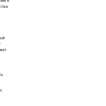
ние к
ства
гой
у
ожет
ть
е;