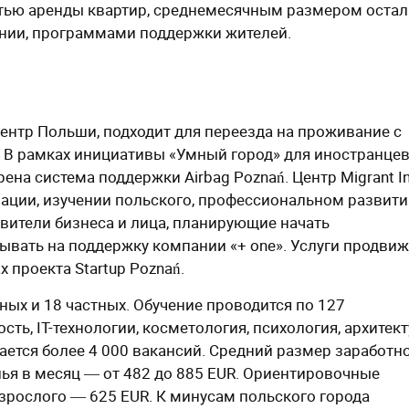
стью аренды квартир, среднемесячным размером оста
ении, программами поддержки жителей.
ентр Польши, подходит для переезда на проживание с
. В рамках инициативы «Умный город» для иностранцев
ена система поддержки Airbag Poznań. Центр Migrant I
ации, изучении польского, профессиональном развити
авители бизнеса и лица, планирующие начать
ывать на поддержку компании «+ one». Услуги продви
 проекта Startup Poznań.
ных и 18 частных. Обучение проводится по 127
ь, IT-технологии, косметология, психология, архитект
гается более 4 000 вакансий. Средний размер заработн
лья в месяц ― от 482 до 885 EUR. Ориентировочные
зрослого ― 625 EUR. К минусам польского города