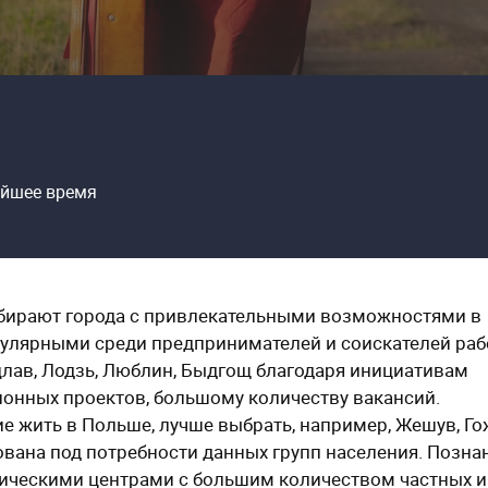
айшее время
бирают города с привлекательными возможностями в
опулярными среди предпринимателей и соискателей ра
цлав, Лодзь, Люблин, Быдгощ благодаря инициативам
ионных проектов, большому количеству вакансий.
 жить в Польше, лучше выбрать, например, Жешув, Го
вана под потребности данных групп населения. Познан
мическими центрами с большим количеством частных и