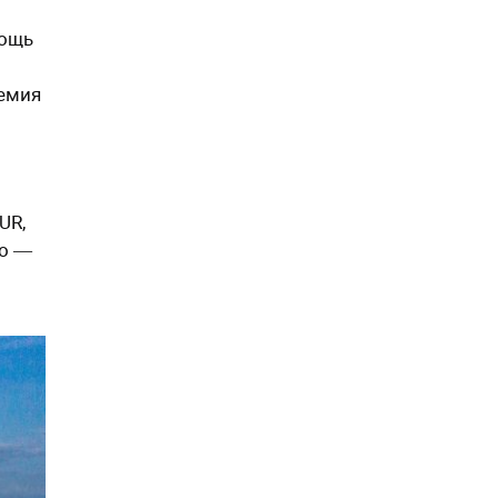
и
мощь
демия
UR,
го ―