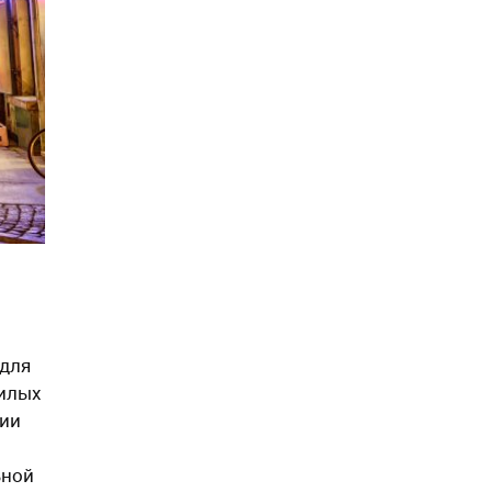
 для
жилых
рии
ьной