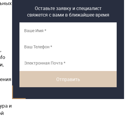
льных
Оставьте заявку и специалист
свяжется с вами в ближайшее время
,
nfo
и,
жения
ура и
ой