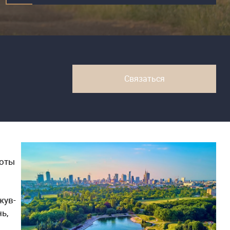
Связаться
боты
жув-
ь,