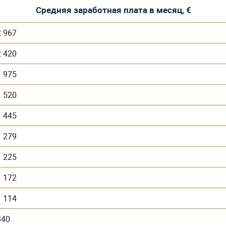
Средняя заработная плата в месяц, €
2 967
2 420
1 975
1 520
1 445
1 279
1 225
1 172
1 114
840