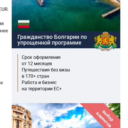
EUR.
ия
ьнее
Гражданство Болгарии по
упрощенной программе
Срок оформления
от 12 месяцев
Путешествия без визы
в 170+ стран
ве
Работа и бизнес
на территории ЕС+
в
б
о
р
л
и
е
н
т
о
ы
к
в