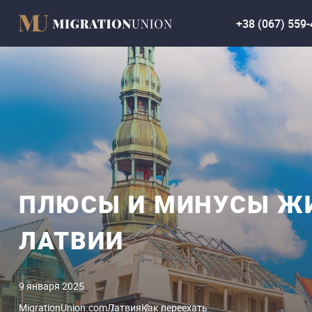
+38 (067) 559-
ПЛЮСЫ И МИНУСЫ Ж
ЛАТВИИ
9 января 2025
MigrationUnion.com
Латвия
Как переехать