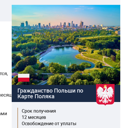
тся,
Гражданство Польши по
месяц
Карте Поляка
Срок получения
ами
12 месяцев
Освобождение от уплаты