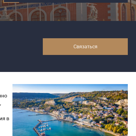
Связаться
нно
,
ия в