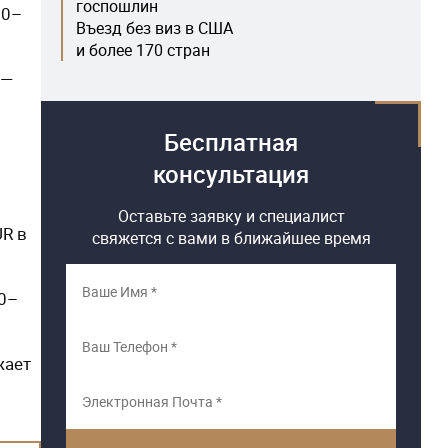
госпошлин
90–
Въезд без виз в США
и более 170 стран
 —
Бесплатная
консультация
Оставьте заявку и специалист
UR в
свяжется с вами в ближайшее время
30–
жает