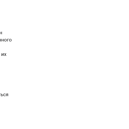
н
нного
 их
ться