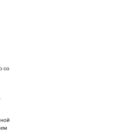
о со
т
нной
ием