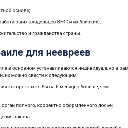
атной основе;
аботающих владельцев ВНЖ и их близких);
жительство и гражданства страны.
раиле для неевреев
аиле в основном устанавливаются индивидуально в ра
ий, их можно свести к следующим:
вия которого хотя бы на 6 месяцев больше, чем
 орган полного, корректно оформленного досье;
дения закона.
ители проверяются на предмет судимостей, связей с