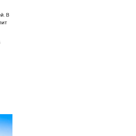
й. В
лит
В