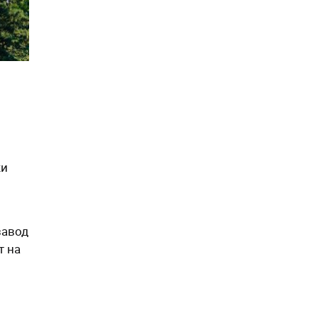
ки
завод
т на