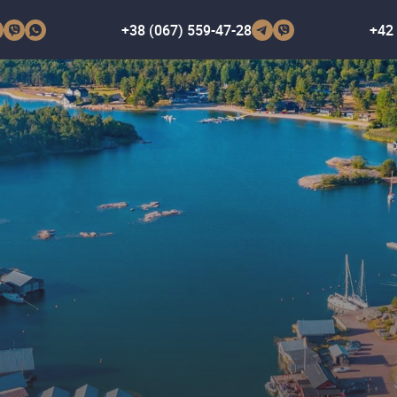
+38 (067) 559-47-28
+42 
В