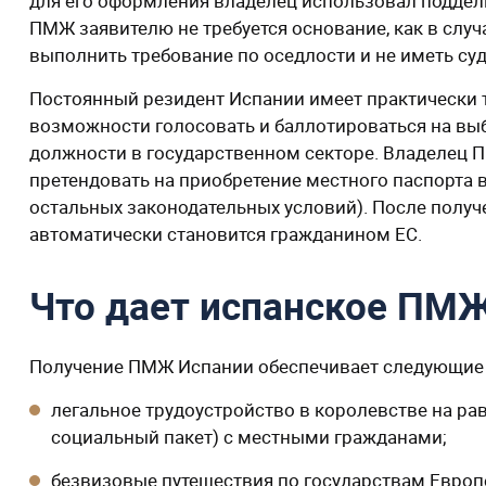
для его оформления владелец использовал поддель
ПМЖ заявителю не требуется основание, как в слу
выполнить требование по оседлости и не иметь су
Постоянный резидент Испании имеет практически т
возможности голосовать и баллотироваться на выб
должности в государственном секторе. Владелец 
претендовать на приобретение местного паспорта 
остальных законодательных условий). После получ
автоматически становится гражданином ЕС.
Что дает испанское ПМ
Получение ПМЖ Испании обеспечивает следующие
легальное трудоустройство в королевстве на рав
социальный пакет) с местными гражданами;
безвизовые путешествия по государствам Европ