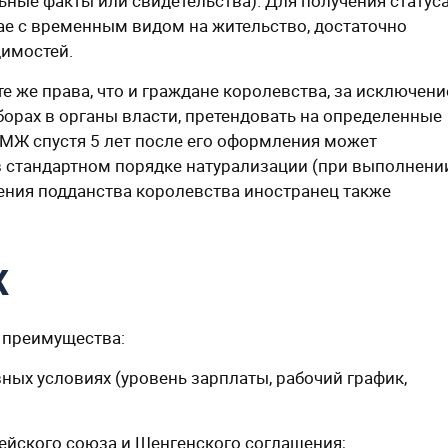
ные факты или свидетельства). Для получения статус
чае с временным видом на жительство, достаточно
димостей.
е же права, что и граждане королевства, за исключен
орах в органы власти, претендовать на определенные
ПМЖ спустя 5 лет после его оформления может
в стандартном порядке натурализации (при выполнени
ения подданства королевства иностранец также
Ж
 преимущества:
ных условиях (уровень зарплаты, рабочий график,
ейского союза и Шенгенского соглашения;