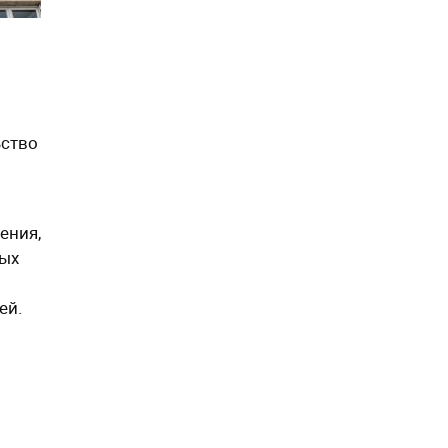
ьство
ения,
ных
ей.