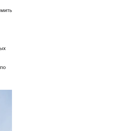
рмить
ных
 по