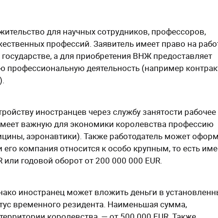
жительство для научных сотрудников, профессоров,
жественных профессий. Заявитель имеет право на рабо
государстве, а для приобретения ВНЖ предоставляет
ю профессиональную деятельность (например контрак
.
тройству иностранцев через службу занятости рабочее
о имеет важную для экономики королевства профессию
дицины, аэронавтики). Также работодатель может офор
его компания относится к особо крупным, то есть име
 или годовой оборот от 200 000 000 EUR.
ако иностранец может вложить деньги в установленн
атус временного резидента. Наименьшая сумма,
ерритории королевства, — от 500 000 EUR. Также