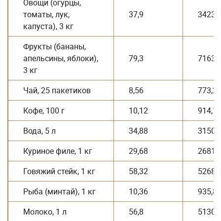
Овощи (огурцы,
томаты, лук,
37,9
3423,
капуста), 3 кг
Фрукты (бананы,
апельсины, яблоки),
79,3
7163,
3 кг
Чай, 25 пакетиков
8,56
773,2
Кофе, 100 г
10,12
914,1
Вода, 5 л
34,88
3150,
Куриное филе, 1 кг
29,68
2681,
Говяжий стейк, 1 кг
58,32
5268
Рыба (минтай), 1 кг
10,36
935,8
Молоко, 1 л
56,8
5130,