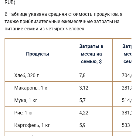
RUB).
В таблице указана средняя стоимость продуктов, а
также приблизительные ежемесячные затраты на
питание семьи из четырех человек.
Затраты в
Затра
Продукты
месяц на
меся
семью, $
семь
Хлеб, 320 г
7,8
704,6
Макароны, 1 кг
3,12
281,8
Мука, 1 кг
5,7
514,9
Рис, 1 кг
4,22
381,2
Картофель, 1 кг
5,9
533