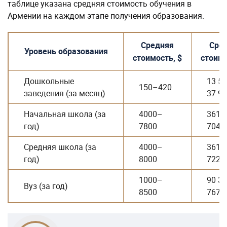
таблице указана средняя стоимость обучения в
Армении на каждом этапе получения образования.
Средняя
Сре
Уровень образования
стоимость, $
стоимо
Дошкольные
13 5
150–420
заведения (за месяц)
37 9
Начальная школа (за
4000–
361 
год)
7800
704 
Средняя школа (за
4000–
361 
год)
8000
722 
1000–
90 3
Вуз (за год)
8500
767 