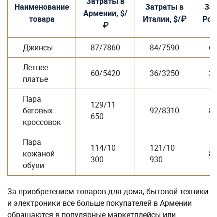
Затраты в
Наименование
Затраты в
За
Армении, $/
товара
Италии, $/₽
Рос
₽
Джинсы
87/7860
84/7590
6
Летнее
60/5420
36/3250
3
платье
Пара
129/11
беговых
92/8310
8
650
кроссовок
Пара
114/10
121/10
кожаной
8
300
930
обуви
За приобретением товаров для дома, бытовой техники
и электроники все больше покупателей в Армении
обращаются в популярные маркетплейсы или