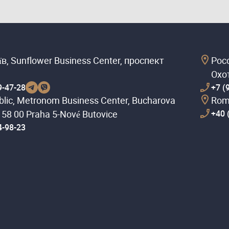
їв, Sunflower Business Center, проспект
Рос
Охо
9-47-28
+7 (
lic, Metronom Business Center, Bucharova
Româ
158 00 Praha 5-Nové Butovice
+40 
4-98-23