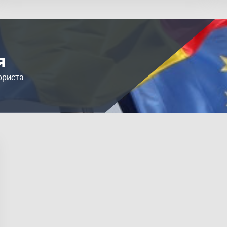
я
юриста