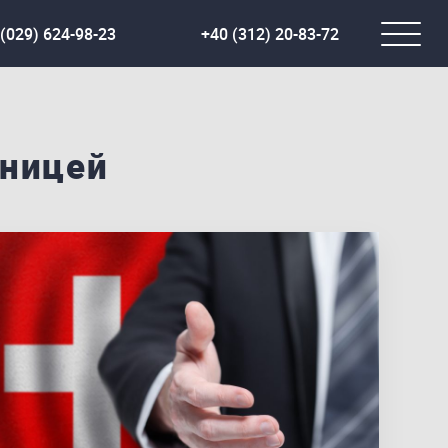
(029) 624-98-23
+40 (312) 20-83-72
аницей