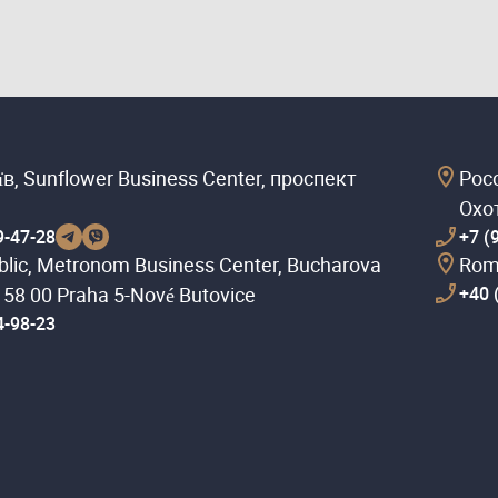
їв, Sunflower Business Center, проспект
Рос
Охо
9-47-28
+7 (
lic, Metronom Business Center, Bucharova
Româ
158 00 Praha 5-Nové Butovice
+40 
4-98-23